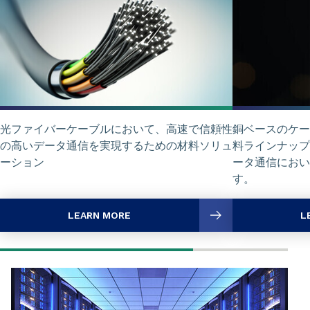
光ファイバーケーブルにおいて、高速で信頼性
銅ベースのケー
の高いデータ通信を実現するための材料ソリュ
料ラインナップ
ーション
ータ通信におい
す。
LEARN MORE
L