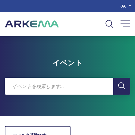
Go to content
Go to navigation
Go to search
JA
イベント