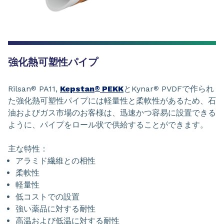
強化熱可塑性パイプ
Rilsan
PA11,
Kepstan
PEKK
とKynar
PVDFで作られ
®
®
®
た強化熱可塑性パイプには軽量性と柔軟性があるため、石
油およびガス市場のお客様は、迅速かつ容易に設置できる
ように、パイプをロール状で供給することができます。
主な特性：
アラミド繊維との相性
柔軟性
軽量性
低コストでの設置
強い薬品に対する耐性
高温および低温に対する耐性