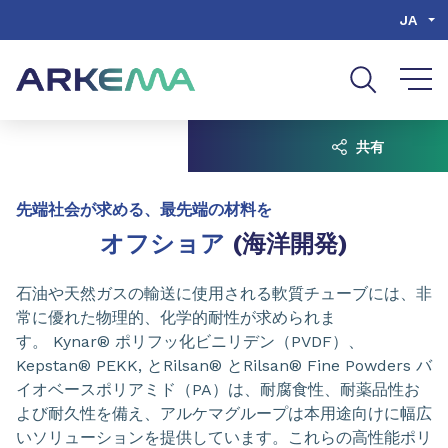
Go to content
Go to navigation
Go to search
JA
共有
先端社会が求める、最先端の材料を
オフショア
(海洋開発)
石油や天然ガスの輸送に使用される軟質チューブには、非
常に優れた物理的、化学的耐性が求められま
す。 Kynar® ポリフッ化ビニリデン（PVDF）、
Kepstan® PEKK, とRilsan® とRilsan® Fine Powders バ
イオベースポリアミド（PA）は、耐腐食性、耐薬品性お
よび耐久性を備え、アルケマグループは本用途向けに幅広
いソリューションを提供しています。これらの高性能ポリ