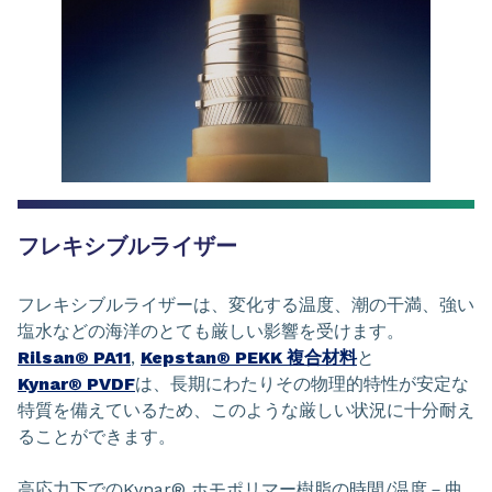
フレキシブルライザー
フレキシブルライザーは、変化する温度、潮の干満、強い
塩水などの海洋のとても厳しい影響を受けます。
Rilsan® PA11
,
Kepstan® PEKK 複合材料
と
Kynar® PVDF
は、長期にわたりその物理的特性が安定な
特質を備えているため、このような厳しい状況に十分耐え
ることができます。
高応力下でのKynar® ホモポリマー樹脂の時間/温度－曲