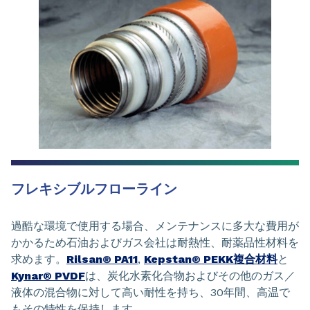
フレキシブルフローライン
過酷な環境で使用する場合、メンテナンスに多大な費用が
かかるため石油およびガス会社は耐熱性、耐薬品性材料を
求めます。
Rilsan® PA11
,
Kepstan® PEKK複合材料
と
Kynar® PVDF
は、炭化水素化合物およびその他のガス／
液体の混合物に対して高い耐性を持ち、30年間、高温で
もその特性を保持します。