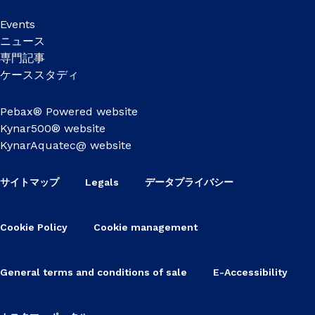
Events
ニュース
専門記事
ケーススタディ
Pebax® Powered website
Kynar500® website
KynarAquatec@ website
サイトマップ
Legals
データプライバシー
Cookie Policy
Cookie management
General terms and conditions of sale
E-Accessibility