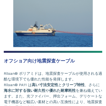
オフショア向け地震探査ケーブル
Rilsan® ポリアミドは、地震探査ケーブルが使用される過
酷な環境下でも優れた性能を発揮します。
Rilsan® PA11 は
高い寸法安定性
と
クリープ特性
、さらに
海水に対する強い耐久性
や
優れた耐摩耗性
を兼ね備えてい
ます。また、光ファイバー、押出フォーム、デリケートな
電子機器など幅広い素材との高い互換性により、地震探査