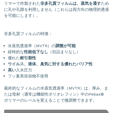
リマーで作製された
非多孔質フィルムは、蒸気を通す
ため
に孔や孔隙を利用しません（これらは両方向の物理的透過
を可能にします）。
非多孔質フィルムの特徴：
水蒸気透過率（MVTR）の
調整が可能
経時的な
性能低下なし
（目詰まりなし）
優れた
耐引裂性
ウイルス、液体、臭気に対する優れたバリア性
高い
入水圧力
フッ素系添加物不使用
最終的なフィルムの水蒸気透過率（MVTR）は、厚み、ま
たは母材（通常は機能性ポリオレフィン）中のPebax®
ポリマーのレベルを変えることで微調整できます。