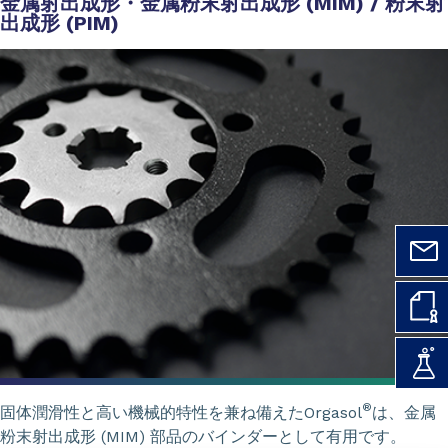
金属射出成形・金属粉末射出成形 (MIM) / 粉末射
出成形 (PIM)
®
固体潤滑性と高い機械的特性を兼ね備えたOrgasol
は、金属
粉末射出成形 (MIM) 部品のバインダーとして有用です。