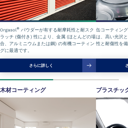
®
Orgasol
パウダーが有する耐摩耗性と耐スク
缶コーティング分
ラッチ (傷付き) 性により、金属 (ほとんどの場
は、高い光沢と
合、アルミニウムまたは鋼) の有機コーティン
性と耐傷性を備
グに最適です。
さらに詳しく
木材コーティング
プラスチッ