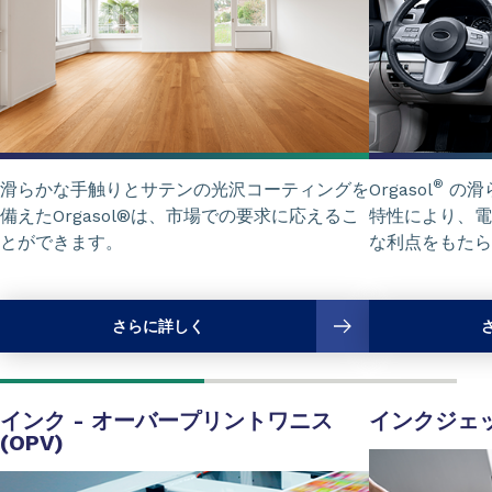
®
滑らかな手触りとサテンの光沢コーティングを
Orgasol
の滑
備えたOrgasol®は、市場での要求に応えるこ
特性により、電
とができます。
な利点をもたら
さらに詳しく
インク - オーバープリントワニス
インクジェ
(OPV)