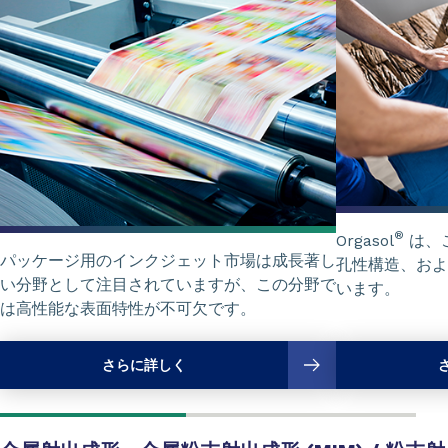
®
Orgasol
は、
パッケージ用のインクジェット市場は成長著し
孔性構造、およ
い分野として注目されていますが、この分野で
います。
は高性能な表面特性が不可欠です。
さらに詳しく