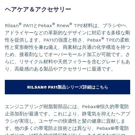
ヘアケア＆アクセサリー
®
®
®
Rilsan
PA11とPebax
Rnew
TPE材料は、ブラシやヘ
アドライヤーなどの革新的なデザインに対応する多様な剛
®
性を提供します。PA11の強度と軽さ、Pebax
TPEの柔軟
性と変形耐性を兼ね備え、両素材は共通の化学構造を持つ
ため、接着剤なしでオーバーモールド加工が可能です。さ
らに、リサイクル材料や天然フィラーを含むグレードもあ
り、高級感のある製品やアクセサリーに最適です。
RILSAN® PA11製品シリーズ詳細はこちら
エンジニアリング樹脂製部品には、Pebax®恒久的帯電防
止添加剤が最適です。これにより、静電気を抑えたヘアブ
ラシが実現し、ユーザーの快適性と髪の健康に貢献しま
す。他の多くの帯電防止技術とは異なり、Pebax®帯電防