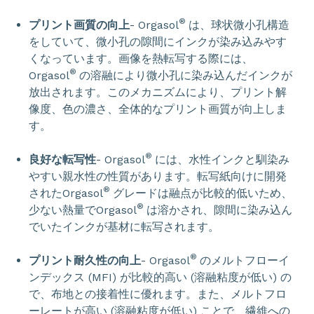
®
プリント画質の向上
- Orgasol
は、球状微小孔構造
をしていて、微小孔の隙間にインクが染み込みやす
くなっています。画像を熱転写する際には、
®
Orgasol
の溶融により微小孔に染み込んだインクが
放出されます。このメカニズムにより、プリント解
像度、色の濃さ、全体的なプリント画質が向上しま
す。
®
良好な転写性
- Orgasol
には、水性インクと馴染み
やすい親水性の性質があります。転写紙向けに開発
®
されたOrgasol
グレードは融点が比較的低いため、
®
少ない熱量でOrgasol
は溶かされ、隙間に染み込ん
でいたインクが基材に転写されます。
®
プリント耐久性の向上
- Orgasol
のメルトフローイ
ンデックス (MFI) が比較的高い (溶融粘度が低い) の
で、布地との接着性に優れます。また、メルトフロ
ーレートが高い (溶融粘度が低い) ことで、繊維への