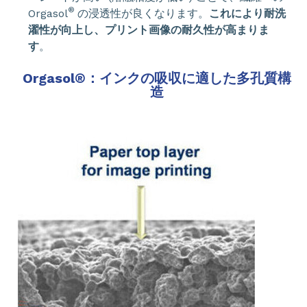
®
Orgasol
の浸透性が良くなります。
これにより耐洗
濯性が向上し、プリント画像の耐久性が高まりま
す
。
Orgasol
®
：インクの吸収に適した多孔質構
造