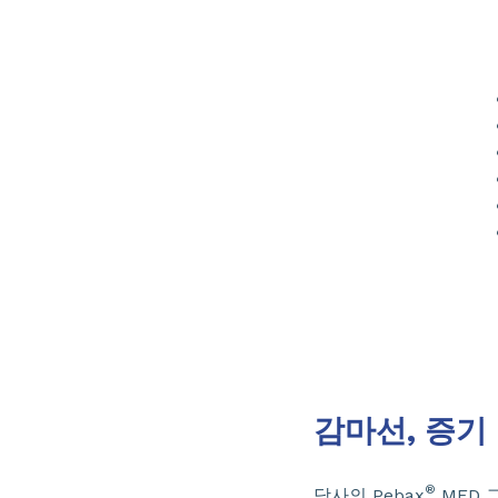
감마선, 증기 
®
당사의 Pebax
MED 