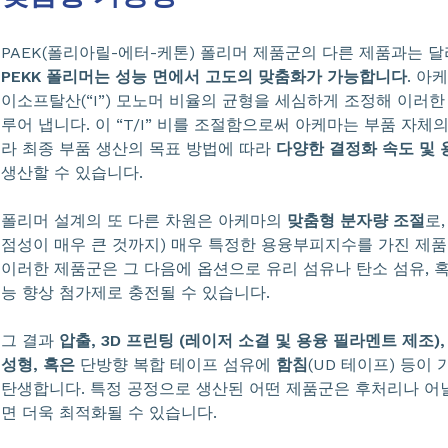
PAEK(폴리아릴-에터-케톤) 폴리머 제품군의 다른 제품과는 
PEKK 폴리머는 성능 면에서 고도의 맞춤화가 가능합니다
. 아
이소프탈산(“I”) 모노머 비율의 균형을 세심하게 조정해 이러한
루어 냅니다. 이 “T/I” 비를 조절함으로써 아케마는 부품 자체
라 최종 부품 생산의 목표 방법에 따라
다양한 결정화 속도 및 
생산할 수 있습니다.
폴리머 설계의 또 다른 차원은 아케마의
맞춤형 분자량 조절
로
점성이 매우 큰 것까지) 매우 특정한 용융부피지수를 가진 제품
이러한 제품군은 그 다음에 옵션으로 유리 섬유나 탄소 섬유, 
능 향상 첨가제로 충전될 수 있습니다.
그 결과
압출, 3D 프린팅 (레이저 소결 및 용융 필라멘트 제조),
성형, 혹은
단방향 복합 테이프 섬유에
함침
(UD 테이프) 등이
탄생합니다. 특정 공정으로 생산된 어떤 제품군은 후처리나 어
면 더욱 최적화될 수 있습니다.