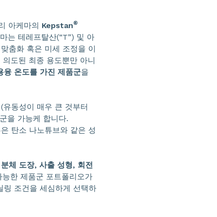
®
달리 아케마의
Kepstan
케마는 테레프탈산(“T”) 및 아
 맞춤화 혹은 미세 조정을 이
의 의도된 최종 용도뿐만 아니
용융 온도를 가진 제품군
을
, (유동성이 매우 큰 것부터
군을 가능케 합니다.
혹은 탄소 나노튜브와 같은 성
 분체 도장, 사출 성형, 회전
 가능한 제품군 포트폴리오가
닐링 조건을 세심하게 선택하