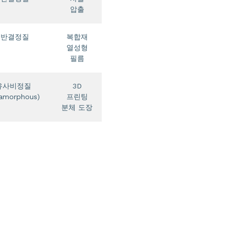
압출
/ 반결정질
복합재
열성형
필름
/유사비정질
3D
amorphous)
프린팅
분체 도장