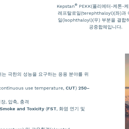
®
Kepstan
PEKK(폴리에터-케톤-케
레프탈로일(terephthaloyl)(좌
일(isophthaloyl)(우) 부분을 
공중합체입니다.
머는 극한의 성능을 요구하는 응용 분야를 위
continuous use temperature,
CUT
)
250–
인장, 압축, 충격
Smoke and Toxicity
(
FST
, 화염 연기 및