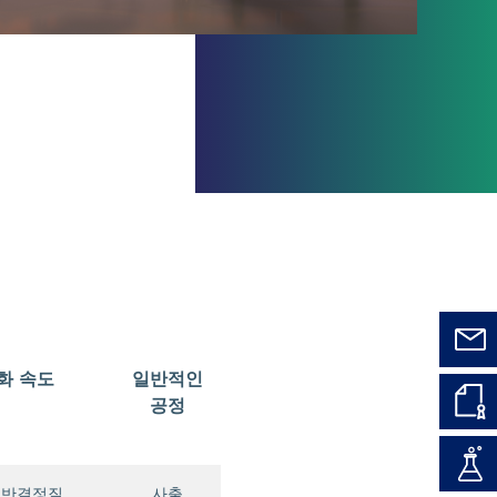
화 속도
일반적인
공정
/ 반결정질
사출