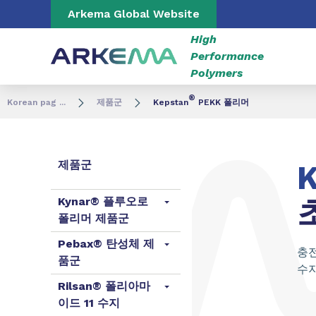
Go to content
Go to navigation
Go to search
Arkema Global Website
High
Performance
Polymers
®
Korean pag ...
제품군
Kepstan
PEKK 폴리머
제품군
K
Kynar® 플루오로
폴리머 제품군
Pebax® 탄성체 제
충전
품군
수지
Rilsan® 폴리아마
이드 11 수지