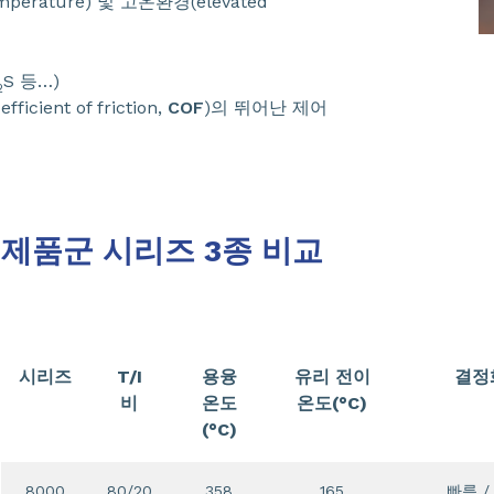
perature) 및 고온환경(elevated
S 등…)
2
efficient of friction,
COF
)의 뛰어난 제어
제품군 시리즈 3종 비교
시리즈
T/I
용융
유리 전이
결정
비
온도
온도(°C)
(°C)
8000
80/20
358
165
빠름 