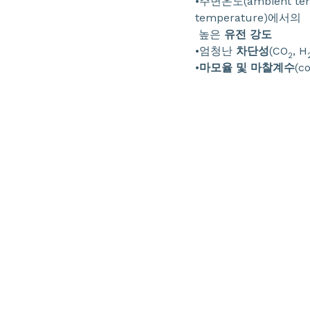
•주변온도(ambient tem
temperature)에서의
높은
유전 강도
•엄청난
차단성
(CO
, H
2
•
마모율 및 마찰계수
(co