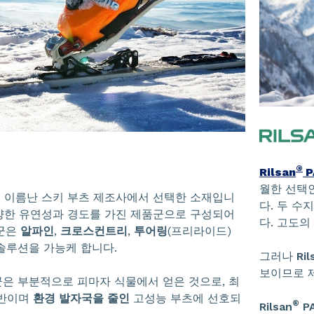
®
Rilsan
P
월한 선택인
몇 이름난 스키 부츠 제조사에서 선택한 소재입니
다. 두 수
한 유연성과 경도를 가진 제품군으로 구성되어
다. 고도의
품군은
알파인
,
크로스컨트리
,
투어링
(프리라이드)
솔루션을 가능케 합니다.
그러나
Ril
보이므로 
은 부분적으로 피마자 식물에서 얻은 것으로, 최
기반이며
환경 발자국을 줄인
고성능 부츠에 선호되
®
Rilsan
P