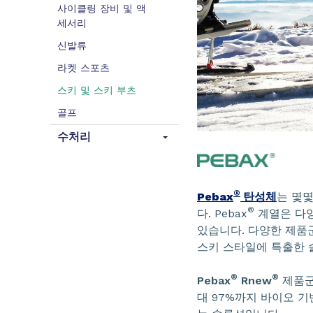
사이클링 장비 및 액
세서리
신발류
라켓 스포츠
스키 및 스키 부츠
골프
수처리
®
Pebax
탄성체
는 몇
®
다. Pebax
계열은 다양
있습니다. 다양한 제
스키 스타일에 특출한 
®
®
Pebax
Rnew
제품군
대 97%까지 바이오 