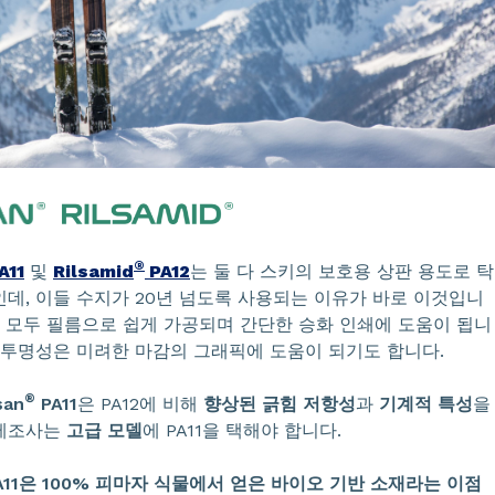
®
A11
및
Rilsamid
PA12
는 둘 다 스키의 보호용 상판 용도로 탁
데, 이들 수지가 20년 넘도록 사용되는 이유가 바로 이것입니
지 모두 필름으로 쉽게 가공되며 간단한 승화 인쇄에 도움이 됩니
 투명성은 미려한 마감의 그래픽에 도움이 되기도 합니다.
®
san
PA11
은 PA12에 비해
향상된 긁힘 저항성
과
기계적 특성
을
제조사는
고급 모델
에 PA11을 택해야 합니다.
A11은 100% 피마자 식물에서 얻은 바이오 기반 소재라는 이점