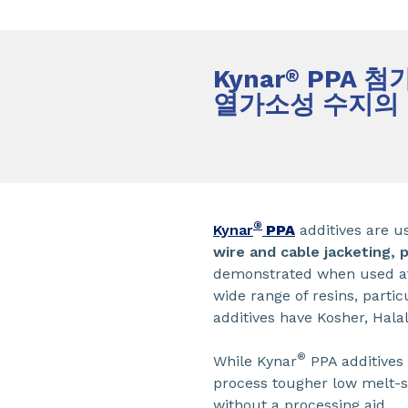
Kynar
PPA 첨
®
열가소성 수지의 
®
Kynar
PPA
additives are u
wire and cable jacketing, 
demonstrated when used at 
wide range of resins, partic
additives have Kosher, Hala
®
While Kynar
PPA additives 
process tougher low melt-st
without a processing aid.