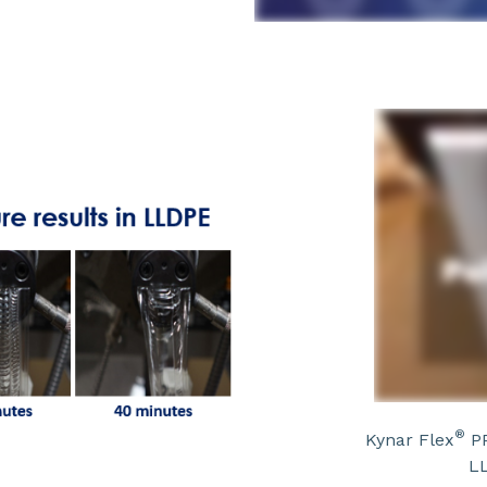
®
Kynar Flex
PP
L