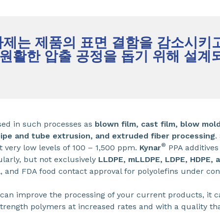
가제는 제품의 표면 결함을 감소시키
원활한 압출 공정을 돕기 위해 설
sed in such processes as
blown film, cast film, blow mold
pipe and tube extrusion, and extruded fiber processing
.
®
very low levels of 100 – 1,500 ppm.
Kynar
PPA additives
ularly, but not exclusively
LLDPE, mLLDPE, LDPE, HDPE, 
l, and FDA food contact approval for polyolefins under con
can improve the processing of your current products, it c
rength polymers at increased rates and with a quality th