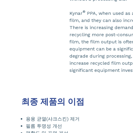
®
Kynar
PPA, when used as an
film, and they can also incr
There is increasing demand
recycling more post-consum
film, the film output is oft
equipment can be a signific
degrade during processing, 
increase recycled film outp
significant equipment inve
최종 제품의 이점
용융 균열(샤크스킨) 제거
필름 투명성 개선