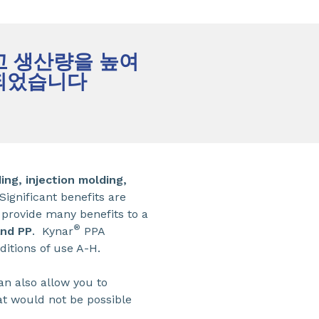
고 생산량을 높여
계되었습니다
ing, injection molding,
 Significant benefits are
 provide many benefits to a
®
and PP
. Kynar
PPA
ditions of use A-H.
an also allow you to
at would not be possible