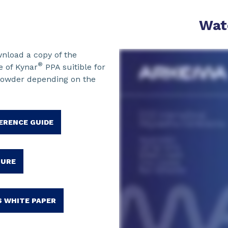
Wat
nload a copy of the
®
e of Kynar
PPA suitible for
r powder depending on the
ERENCE GUIDE
HURE
S WHITE PAPER