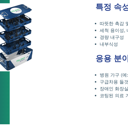
특정 속
따뜻한 촉감 
세척 용이성, 
경량 내구성
내부식성
응용 분
병원 가구 (예
구급차용 들
장애인 화장실
코팅된 의료 