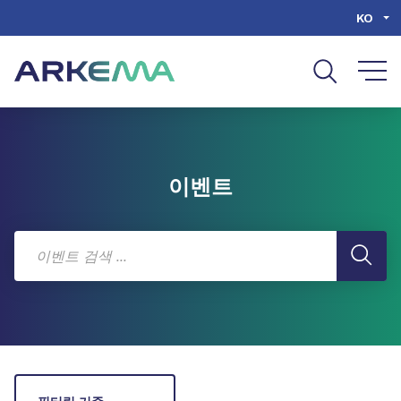
Go to content
Go to navigation
Go to search
KO
이벤트