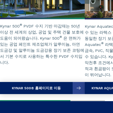
®
Kynar 500
PVDF 수지 기반 마감재는 50년
Kynar Aquate
이상 전 세계의 상업, 공업 및 주택 건물 보호에
수 있는 라텍스 형
®
도움이 되어왔습니다. Kynar 500
은 면허가
동일한 장기 보존
®
있는 공업 페인트 제조업체가 알루미늄, 아연
Aquatec
라텍
도금강 및 알루미늄 도금강용 장기 보존 코팅에
금속, PVC, 
서 기본 수지로 사용하는 특수한 PVDF 수지입
수 있습니다. Kyn
니다.
악천후 조건에서
적과 흰곰팡이 
이 뛰어납니다.
KYNAR 500® 홈페이지로 이동
KYNAR AQ