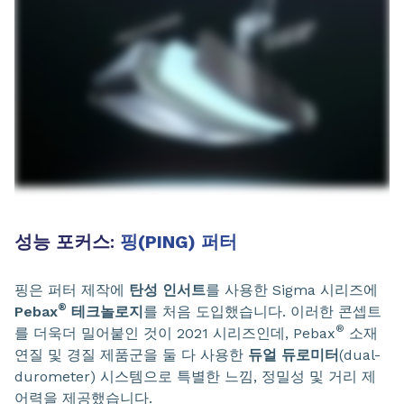
성능 포커스:
핑(PING) 퍼터
핑은 퍼터 제작에
탄성 인서트
를 사용한 Sigma 시리즈에
®
Pebax
테크놀로지
를 처음 도입했습니다. 이러한 콘셉트
®
를 더욱더 밀어붙인 것이 2021 시리즈인데, Pebax
소재
연질 및 경질 제품군을 둘 다 사용한
듀얼 듀로미터
(dual-
durometer) 시스템으로 특별한 느낌, 정밀성 및 거리 제
어력을 제공했습니다.