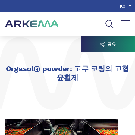
Go to content
Go to navigation
Go to search
KO
공유
®
Orgasol
powder: 고무 코팅의 고형
윤활제