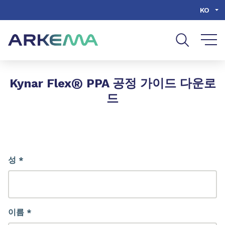
Go to content
Go to navigation
Go to search
KO
®
Kynar Flex
PPA 공정 가이드 다운로
드
성 *
이름 *