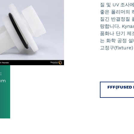
질 및 UV 조
좋은 폴리머의 
질긴 반결정질 
랑합니다. Kyna
품화나 단기 제조
는 화학 공정 설비
고정구(fixtu
:
tum
FFF(FUSED