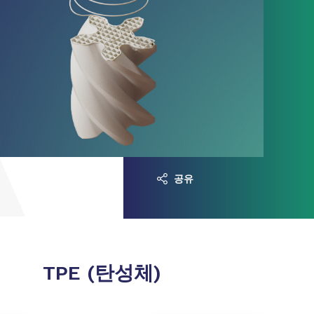
공유
TPE (탄성체)