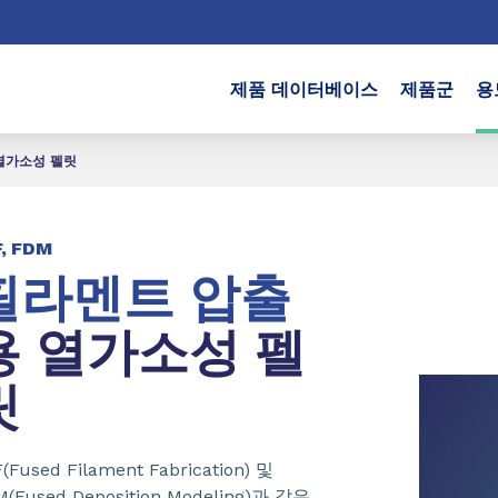
제품 데이터베이스
제품군
용
열가소성 펠릿
F, FDM
필라멘트 압출
용 열가소성 펠
릿
(Fused Filament Fabrication) 및
M(Fused Deposition Modeling)과 같은