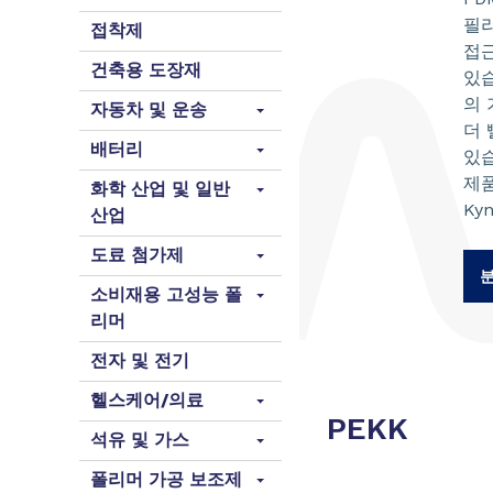
필라
접착제
접
건축용 도장재
있습
의 
자동차 및 운송
더 
배터리
있
제품
화학 산업 및 일반
Ky
산업
도료 첨가제
소비재용 고성능 폴
리머
전자 및 전기
헬스케어/의료
PEKK
석유 및 가스
폴리머 가공 보조제