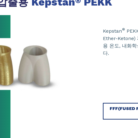
 압출용
Kepstan
PEKK
®
®
Kepstan
PEKK
Ether-Ket
용 온도, 내화
다.
FFF(FUSED 