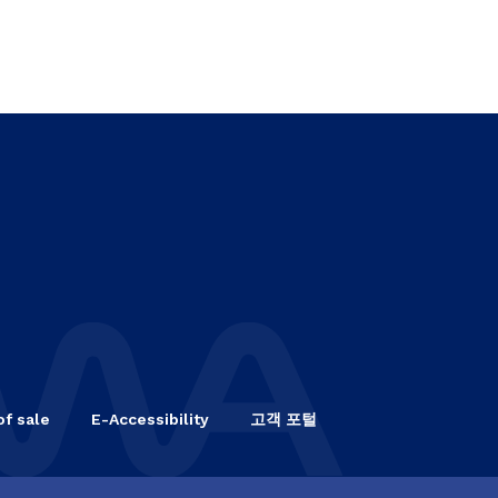
of sale
E-Accessibility
고객 포털