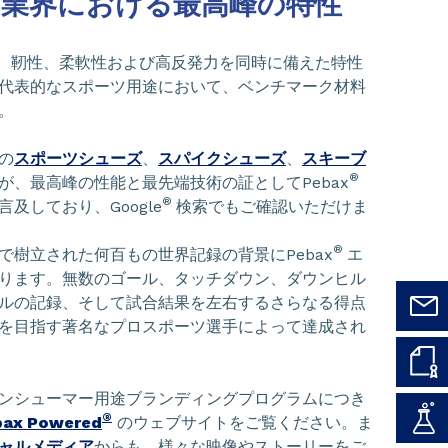
業界における最高峰の特性
、靭性、柔軟性および高反発力を同時に備えた特性
代表的なスポーツ用途において、ベンチマーク材料
。
の
スポーツシューズ
、
スパイクシューズ
、
スキーブ
®
が、最高峰の性能と最先端技術の証としてPebax
®
及しており、Google
検索でもご確認いただけま
®
で樹立された何百もの世界記録の背景にPebax
エ
ります。無数のゴール、タッチダウン、ダウンヒル
ルの記録、そして試合結果を左右するさらなる得点
を目指す著名なプロスポーツ選手によって達成され
ンシューマー用途ブランディングプログラムにつき
®
bax Powered
のウェブサイトをご覧ください。ま
ャルメディア
からも、様々な映像やストーリーをご