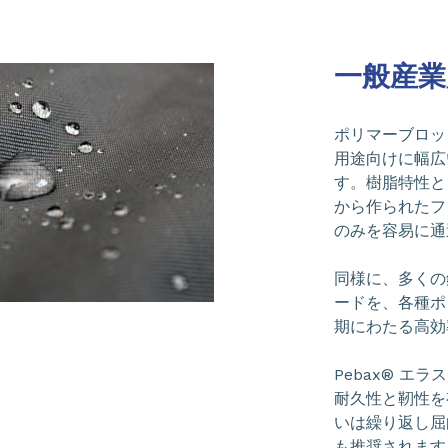
一般産業
ポリマーブロッ
用途向けに幅広
す。樹脂特性と
から作られたフ
のみを容易に通
同様に、多くの
ードを、各種ポ
期にわたる高効
Pebax® エ
耐久性と靭性を
いは繰り返し屈
も推奨されます