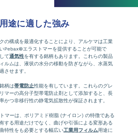
用途に適した強み
クの構成を最適化することにより、アルケマは工業
いPebax®エラストマーを提供することが可能で
して
通気性
を有する銘柄もあります。これらの製品
ィルムは、液状の水分の移動を防ぎながら、水蒸気
過させます。
銘柄は
帯電防止
性能を有しています。これらのグレ
リマーの高分子型帯電防止剤として添加すると、長
率かつ非移行性の静電気拡散性が保証されます。
ラストマーは、ポリアミド樹脂 (ナイロン) の特徴である
有する用途だけでなく、曲げや引張による変形ある
曲特性をも必要とする幅広い
工業用フィルム
用途に
。