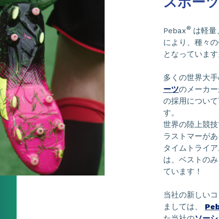
スポーツ
®
Pebax
は軽量
により、種々の
となっています
多くの世界大手
ーツ
のメーカー
の採用について言
す。
世界の陸上競技
ラストマーがあ
タイムトライア
は、ベストのみ
ています！
当社の新しいコ
ましては、
Pe
た当社の
ソーシ