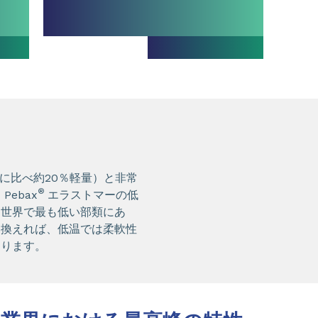
に比べ約20％軽量）と非常
®
ebax
エラストマーの低
は世界で最も低い部類にあ
い換えれば、低温では柔軟性
あります。