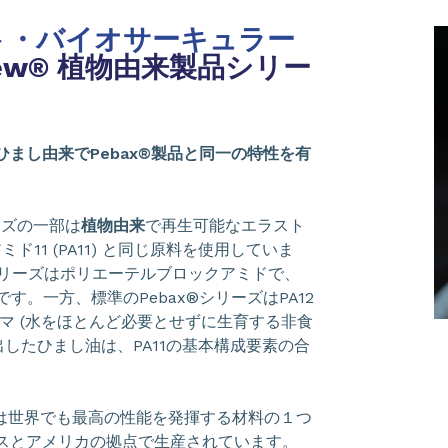
ト・バイオサーキュラー
Rnew® 植物由来製品シリー
まし由来でPebax®製品と同一の特性を有
ズの一部は
植物由来
で再生可能なエラスト
ミド11 (PA11) と同じ原料を使用していま
リーズはポリエーテルブロックアミドで、
です。一方、標準のPebax®シリーズはPA12
マ (水をほとんど必要とせずに生育する非食
出したひまし油は、PA11の基本構成要素の合
は世界でも最高の性能を発揮する材料の１つ
スとアメリカの拠点で生産されています。