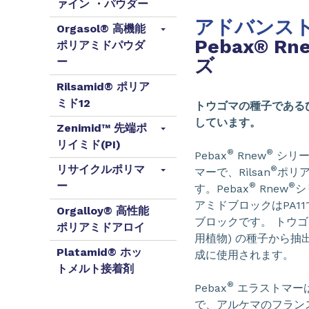
ァイン ・パウダー
アドバンス
Orgasol® 高機能
Pebax® 
ポリアミドパウダ
ズ
ー
Rilsamid® ポリア
ミド12
トウゴマの種子であるひ
しています。
Zenimid™ 先端ポ
リイミド(PI)
®
®
Pebax
Rnew
シリー
リサイクルポリマ
®
マーで、Rilsan
ポリア
ー
®
®
す。Pebax
Rnew
シ
アミドブロックはPA11
Orgalloy® 高性能
ブロックです。 トウゴ
ポリアミドアロイ
用植物) の種子から抽
Platamid® ホッ
成に使用されます。
トメルト接着剤
®
Pebax
エラストマー
で、アルケマのフラン