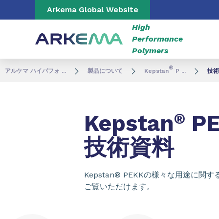
Go to content
Go to navigation
Go to search
Arkema Global Website
High
Performance
Polymers
®
アルケマ ハイパフォ ...
製品について
Kepstan
P ...
技術
Kepstan
®
PE
技術資料
Kepstan® PEKKの様々な用途に
ご覧いただけます。