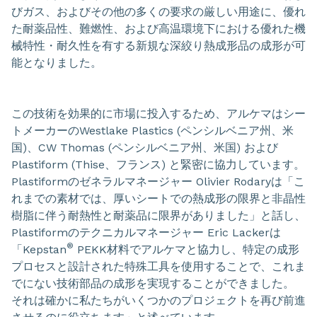
びガス、およびその他の多くの要求の厳しい用途に、優れ
た耐薬品性、難燃性、および高温環境下における優れた機
械特性・耐久性を有する新規な深絞り熱成形品の成形が可
能となりました。
この技術を効果的に市場に投入するため、アルケマはシー
トメーカーのWestlake Plastics (ペンシルベニア州、米
国)、CW Thomas (ペンシルベニア州、米国) および
Plastiform (Thise、フランス) と緊密に協力しています。
Plastiformのゼネラルマネージャー Olivier Rodaryは「こ
れまでの素材では、厚いシートでの熱成形の限界と非晶性
樹脂に伴う耐熱性と耐薬品に限界がありました」と話し、
Plastiformのテクニカルマネージャー Eric Lackerは
®
「Kepstan
PEKK材料でアルケマと協力し、特定の成形
プロセスと設計された特殊工具を使用することで、これま
でにない技術部品の成形を実現することができました。
それは確かに私たちがいくつかのプロジェクトを再び前進