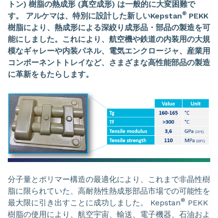
トン) 樹脂の熱成形 (真空成形) は一般的に大変困難で
®
す。 アルケマは、特別に設計した新しいKepstan
PEKK
樹脂により、熱成形による深絞り成形品・部品の製造を可
能にしました。これにより、航空機や鉄道の内装用の大規
模なギャレーや内装パネル、電気エンクロージャ、産業用
コンポーネントトレイなど、さまざまな高性能部品の製造
に革新をもたらします。
分子量とポリマー構造の最適化により、これまで非晶性樹
脂に限られていた、高耐熱性熱成形部品市場での可能性を
®
最大限に引き出すことに成功しました。 Kepstan
PEKK
樹脂の使用により、航空宇宙、輸送、電子機器、石油およ