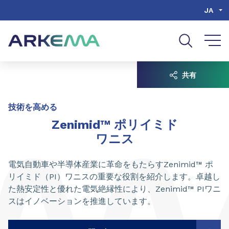
Go to content
Go to navigation
Go to search
JA
共有
技術を高める
Zenimid™ ポリイミド
ワニス
電気自動車や半導体産業に革命をもたらすZenimid™ ポ
リイミド（PI）ワニスの重要な役割を紹介します。卓越し
た熱安定性と優れた電気絶縁性により、Zenimid™ PIワニ
スはイノベーションを推進しています。