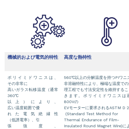
機械的および電気的特性
高度な熱特性
ポリイミドワニスは、
560℃以上の分解温度を持つPIワニ
その非常に
非溶融特性により、極端な温度での
高いガラス転移温度（通常
理工程でも寸法安定性を維持するこ
360℃
きます。ポリイミドワニスは
以上）により、
800Vの
広い温度範囲で優
EVモーターに要求されるASTM D 2
れた電気絶縁性
(Standard Test Method for
（低誘電率）、引
Thermal Endurance of Film-
張強度、
Insulated Round Magnet Wire)