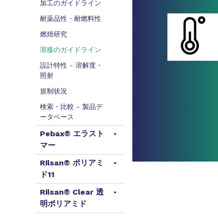
加工のガイドライン
耐薬品性・耐燃料性
燃焼研究
溶接のガイドライン
設計特性 - 溶解度・
照射
規制状況
検索・比較 - 製品デ
ータベース
Pebax® エラスト
マー
Rilsan® ポリアミ
ド11
Rilsan® Clear 透
明ポリアミド