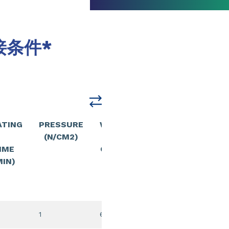
接条件*
ATING
PRESSURE
WELDING
PRESSURE
(N/CM2)
/
(N/CM2)
IME
COOLING
MIN)
TIME
(MIN
1
6:00
30