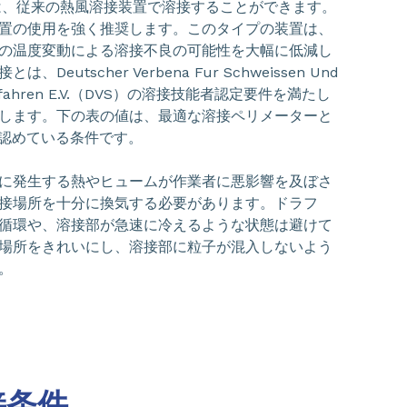
Fは、従来の熱風溶接装置で溶接することができます。
置の使用を強く推奨します。このタイプの装置は、
の温度変動による溶接不良の可能性を大幅に低減し
Deutscher Verbena Fur Schweissen Und
Verfahren E.V.（DVS）の溶接技能者認定要件を満たし
します。下の表の値は、最適な溶接ペリメーターと
在認めている条件です。
に発生する熱やヒュームが作業者に悪影響を及ぼさ
接場所を十分に換気する必要があります。ドラフ
循環や、溶接部が急速に冷えるような状態は避けて
場所をきれいにし、溶接部に粒子が混入しないよう
。
接条件