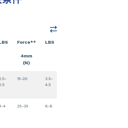
LBS
Force**
LBS
4mm
(N)
2.5-
15-20
3.5-
2.5
4.5
3-4
25-35
6-8