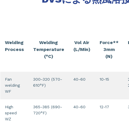
Welding
Welding
Vol Air
Force**
Process
Temperature
(L/Min)
3mm
(°C)
(N)
Fan
300-320 (570-
40-60
10-15
welding
610°F)
WF
High
365-385 (690-
40-60
12-17
speed
720°F)
WZ