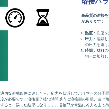
溶接パラ
高品質の溶接を
があります：
温度：
樹脂を
圧力
：溶融し
の圧力を避け
時間
：材料の
均一に加熱し
適切な溶融条件に達したら、応力を低減してポリマーの分子
冷が必要です。溶接完了後12時間以内に溶接部の引張、曲げ
すると、誤った結果になります。溶接部が常温に冷えるまで