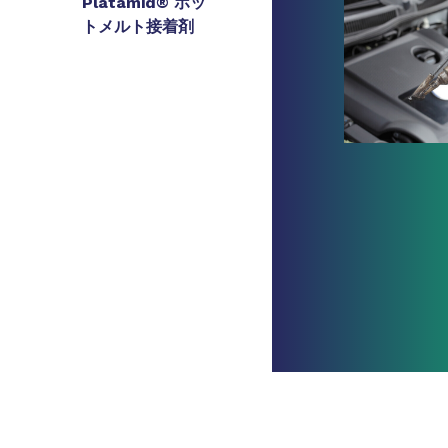
Platamid® ホッ
トメルト接着剤