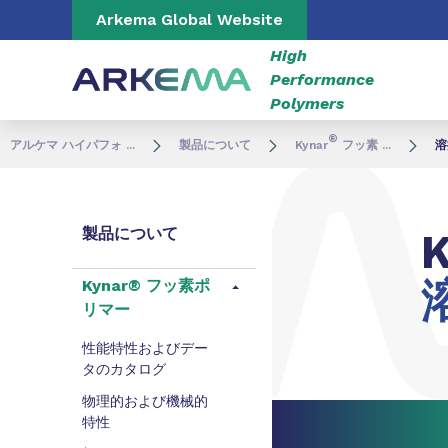
Go to content
Go to navigation
Go to search
Arkema Global Website
High
Performance
Polymers
®
アルケマ ハイパフォ ...
製品について
Kynar
フッ素 ...
溶
製品について
K
Kynar® フッ素ポ
リマー
性能特性およびデー
タのカタログ
物理的および機械的
特性