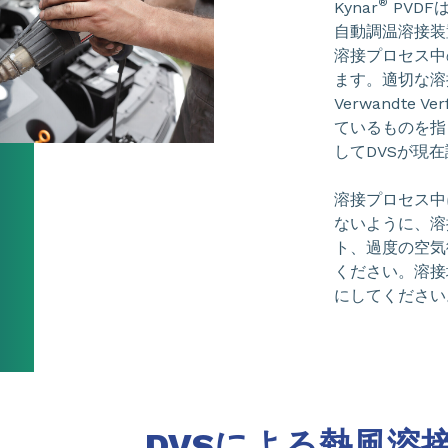
®
Kynar
PVD
自動調温溶接装
溶接プロセス中
ます。適切な溶接とは、
Verwandte 
ているものを指
してDVSが現
溶接プロセス中
ないように、溶
ト、過度の空気
ください。溶接
にしてください
DVSによる熱風溶