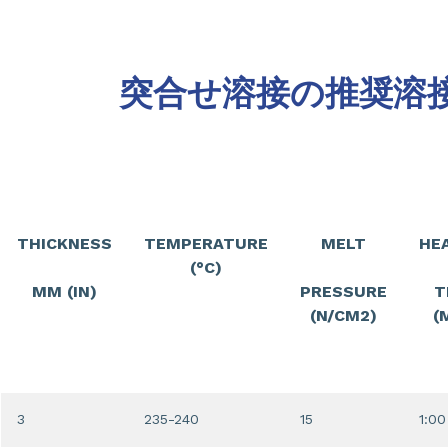
突合せ溶接の推奨溶
THICKNESS
TEMPERATURE
MELT
HE
(°C)
MM (IN)
PRESSURE
T
(N/CM2)
(
3
235-240
15
1:00