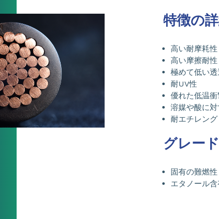
特徴の詳
高い耐摩耗性
高い摩擦耐性
極めて低い透
耐UV性
優れた低温衝
溶媒や酸に対
耐エチレング
グレード
固有の難燃性 (U
エタノール含