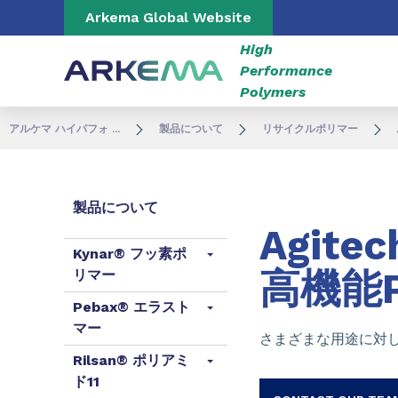
Go to content
Go to navigation
Go to search
Arkema Global Website
High
Performance
Polymers
アルケマ ハイパフォ ...
製品について
リサイクルポリマー
製品について
Agitec
Kynar® フッ素ポ
高機能P
リマー
Pebax® エラスト
マー
さまざまな用途に対し
Rilsan® ポリアミ
ド11