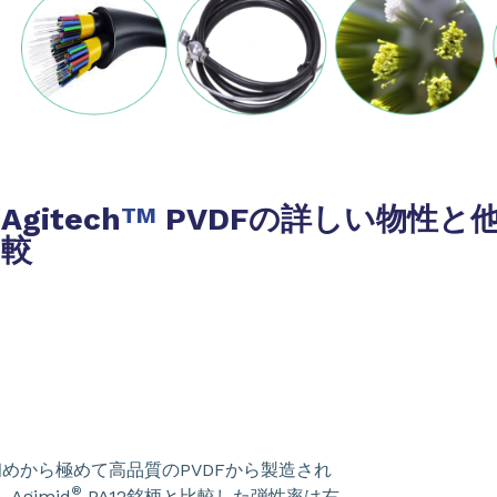
Agitech
PVDFの詳しい物性と
TM
較
初めから極めて高品質のPVDFから製造され
®
gimid
PA12銘柄と比較した弾性率は右