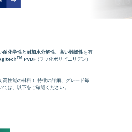
M
い耐化学性と耐加水分解性、高い難燃性
を有
TM
itech
PVDF
(フッ化ポリビニリデン)
て高性能の材料！ 特徴の詳細、グレード毎
いては、以下をご確認ください。