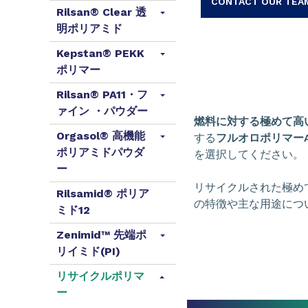
CONTACT OUR TEA
Rilsan® Clear 透
明ポリアミド
Kepstan® PEKK
ポリマー
Rilsan® PA11・フ
ァイン ・パウダー
燃料に対する極めて高
Orgasol® 高機能
する
フルオロポリマーAg
ポリアミドパウダ
を選択してください。
ー
リサイクルされた極め
Rilsamid® ポリア
の特徴や主な用途につ
ミド12
Zenimid™ 先端ポ
リイミド(PI)
リサイクルポリマ
ー