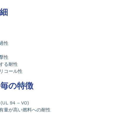
細
過性
撃性
する耐性
リコール性
毎の特徴
L 94 – VO)
有量が高い燃料への耐性