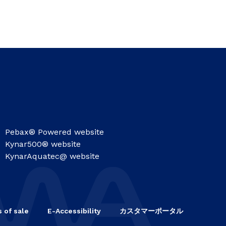
Pebax® Powered website
Kynar500® website
KynarAquatec@ website
 of sale
E-Accessibility
カスタマーポータル