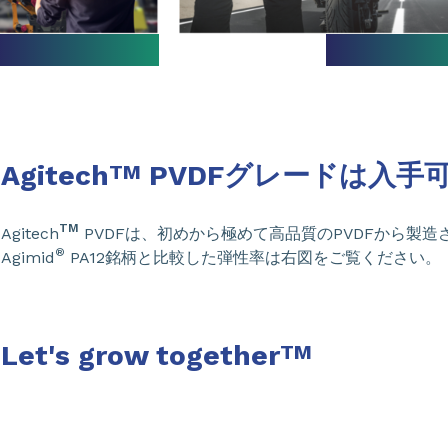
Agitech
PVDFグレードは入手
TM
TM
Agitech
PVDFは、初めから極めて高品質のPVDFから製
®
Agimid
PA12銘柄と比較した弾性率は右図をご覧ください。
Let's grow together
TM