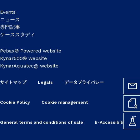
Events
ニュース
専門記事
ケーススタディ
Pebax® Powered website
Kynar500® website
KynarAquatec@ website
サイトマップ
Legals
データプライバシー
Cookie Policy
Cookie management
General terms and conditions of sale
E-Accessibility