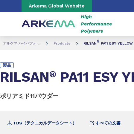
Go to content
Go to navigation
Go to search
Arkema Global Website
High
Performance
Polymers
®
アルケマ ハイパフォ ...
Products
RILSAN
PA11 ESY YELLOW
製品
RILSAN
®
PA11 ESY 
ポリアミド11パウダー
TDS（テクニカルデータシート）
すべての文書