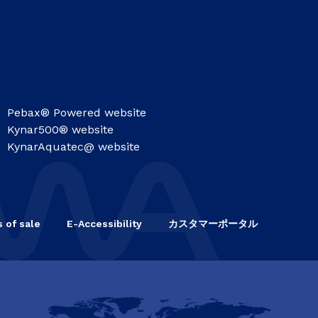
Pebax® Powered website
Kynar500® website
KynarAquatec@ website
 of sale
E-Accessibility
カスタマーポータル