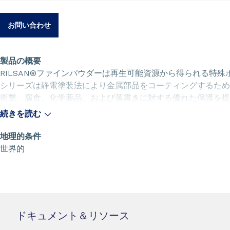
お問い合わせ
製品の概要
RILSAN®ファインパウダーは再生可能資源から得られる特殊ポリ
シリーズは静電塗装法により金属部品をコーティングするため
衝撃、腐食、化学薬品、および落書きに対する優れた保護を提
いては、Arkemaの文献を参照してください。
続きを読む
地理的条件
世界的
ドキュメント＆リソース