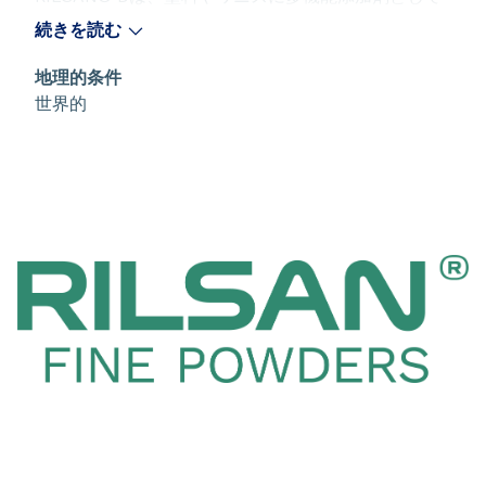
使用される、RILSAN®ファイン・パウダーのシリー
続きを読む
ズです。 優れた分散能力、レオロジーへの影響の低
減、および低密度のおかげで、配合が容易です。 塗
地理的条件
膜のテクスチャー形成のために特別に設計された表面
世界的
改質剤で、塗膜、インク、ワニスの耐摩耗性、耐傷
性、耐衝撃性、および柔軟性を大幅に向上させること
ができます。