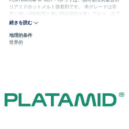
リアミドホットメルト接着剤です。 本グレードは非
常に低い溶融粘度と速い再結晶性を有しており、スプ
レー加工や不織布、ネット、モノフィラメントおよび
続きを読む
マルチフィラメント、フィルムの押出成形に特に適し
ています。 各種の極性基材（熱可塑性樹脂、熱硬化
地理的条件
性樹脂、金属、天然繊維など）に対して非常に優れた
世界的
接着性を示し、ドライクリーニング耐性および最大
40°Cまでの洗濯耐性にも優れています。 製品の種
類： -蛍光増白剤入り乾燥品（M 1657 TA） -蛍光増
白剤入り未乾燥品（M 1657 FA）