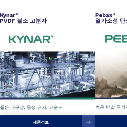
Kynar
Pebax
®
®
PVDF 불소 고분자
열가소성 탄
높은 반발 특성
좋은 내구성, 물성 유지, 고순도
제품정보