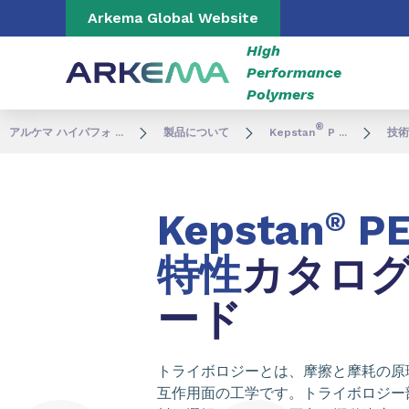
Go to content
Go to navigation
Go to search
Arkema Global Website
High
Performance
Polymers
®
アルケマ ハイパフォ ...
製品について
Kepstan
P ...
技術
Kepstan
®
PE
特性
カタロ
ード
トライボロジーとは、摩擦と摩耗の原
互作用面の工学です。トライボロジー