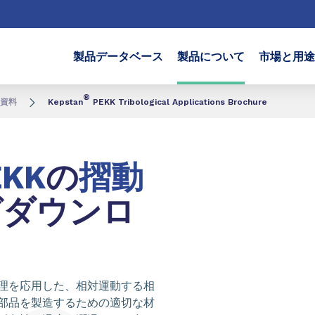
製品データベース
製品について
市場と用途
®
資料
Kepstan
PEKK Tribological Applications Brochure
KK
の
摺動
グダウンロ
理を応用した、相対運動する相
部品を製造するための適切な材