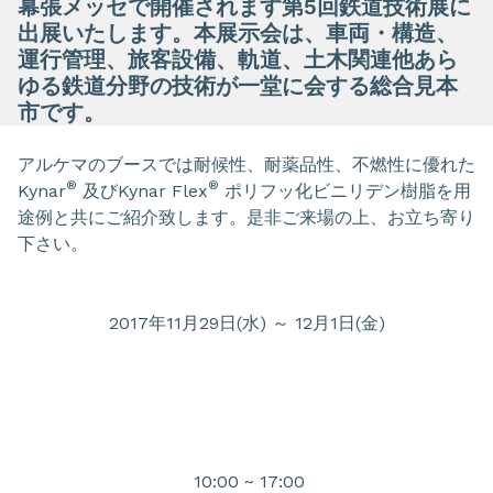
幕張メッセで開催されます第5回鉄道技術展に
出展いたします。本展示会は、車両・構造、
運行管理、旅客設備、軌道、土木関連他あら
ゆる鉄道分野の技術が一堂に会する総合見本
市です。
アルケマのブースでは耐候性、耐薬品性、不燃性に優れた
®
®
Kynar
及びKynar Flex
ポリフッ化ビニリデン樹脂を用
途例と共にご紹介致します。是非ご来場の上、お立ち寄り
下さい。
2017年11月29日(水) ～ 12月1日(金)
10:00 ~ 17:00