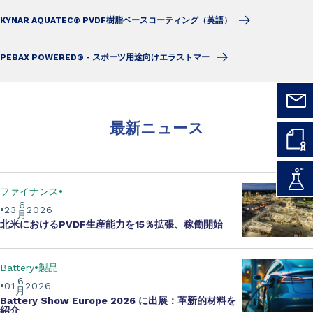
KYNAR AQUATEC® PVDF樹脂ベースコーティング（英語）
PEBAX POWERED® - スポーツ用途向けエラストマー
最新ニュース
ファイナンス
6
23
2026
月
北米における
PVDF生産能力を15％拡張
、稼働開始
Battery
製品
6
01
2026
月
Battery Show Europe 2026
に出展：革新的材料を
紹介