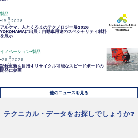
製品
5
18
2026
月
アルケマ、人とくるまのテクノロジー展2026
YOKOHAMAに出展：自動車用途のスペシャリティ材料
を展示
イノベーション
製品
3
26
2026
月
記録更新を目指す
リサイクル可能なスピードボードの
開発
に参画
他のニュースを見る
テクニカル・データをお探しでしょうか?