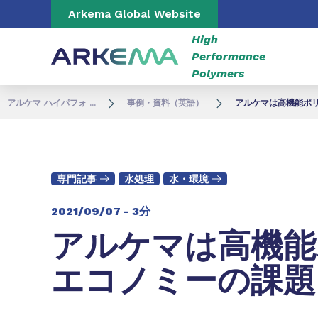
Go to content
Go to navigation
Go to search
Arkema Global Website
High
Performance
Polymers
アルケマ ハイパフォ ...
事例・資料（英語）
アルケマは高機能ポ
専門記事
水処理
水・環境
2021/09/07 -
3分
アルケマは高機能
エコノミーの課題