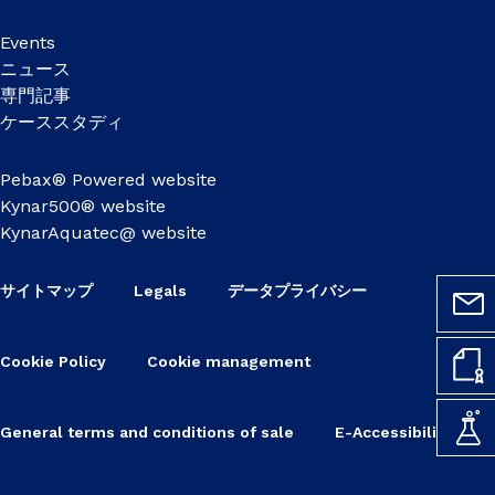
Events
ニュース
専門記事
ケーススタディ
Pebax® Powered website
Kynar500® website
KynarAquatec@ website
サイトマップ
Legals
データプライバシー
Cookie Policy
Cookie management
General terms and conditions of sale
E-Accessibility