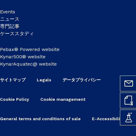
Events
ニュース
専門記事
ケーススタディ
Pebax® Powered website
Kynar500® website
KynarAquatec@ website
サイトマップ
Legals
データプライバシー
Cookie Policy
Cookie management
General terms and conditions of sale
E-Accessibility