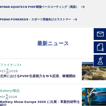
KYNAR AQUATEC® PVDF樹脂ベースコーティング（英語）
PEBAX POWERED® - スポーツ用途向けエラストマー
最新ニュース
ファイナンス
6
23
2026
月
北米における
PVDF生産能力を15％拡張
、稼働開始
Battery
製品
6
01
2026
月
Battery Show Europe 2026
に出展：革新的材料を
紹介