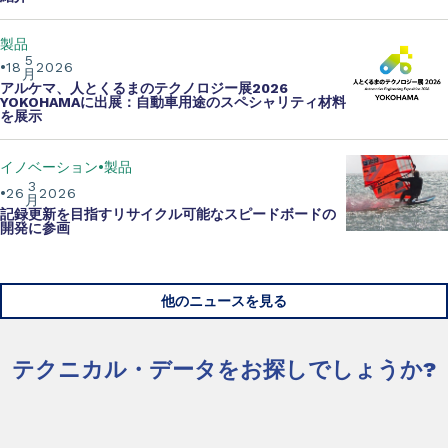
製品
5
18
2026
月
アルケマ、人とくるまのテクノロジー展2026
YOKOHAMAに出展：自動車用途のスペシャリティ材料
を展示
イノベーション
製品
3
26
2026
月
記録更新を目指す
リサイクル可能なスピードボードの
開発
に参画
他のニュースを見る
テクニカル・データをお探しでしょうか?