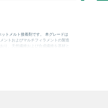
ミドホットメルト接着剤です。 本グレードは
メントおよびマルチフィラメントの製造
おり、天然繊維および合成繊維を基材と
揮します。 本製品は、蛍光増白剤入り未