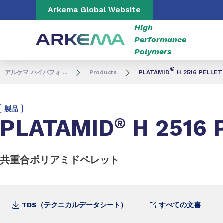
Go to content
Go to navigation
Go to search
Arkema Global Website
High
Performance
Polymers
®
アルケマ ハイパフォ ...
Products
PLATAMID
H 2516 PELLET
製品
PLATAMID
®
H 2516 
共重合ポリアミドペレット
TDS（テクニカルデータシート）
すべての文書