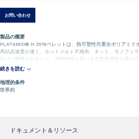
お問い合わせ
製品の概要
PLATAMID® H 2516ペレットは、熱可塑性共重合ポリア
再結晶速度が速く、ホットメルト不織布、ネット、モノフィラ
向けに開発されました。弾性特性と高い水蒸気透過性を備えて
するあらゆる種類の繊維素材に対して非常に優れた接着性を発
続きを読む
乾燥品（H 2616 FA）として提供しています
地理的条件
世界的
ドキュメント＆リソース