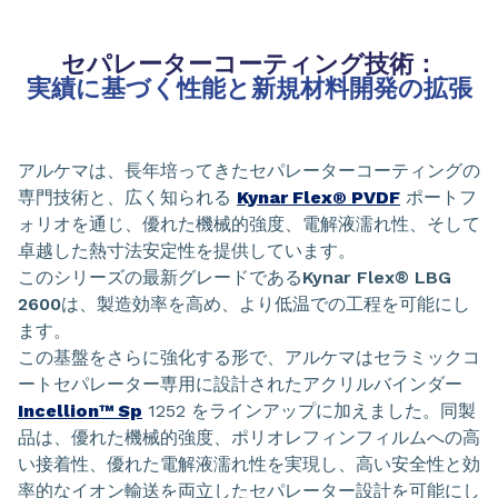
セパレーターコーティング技術：
実績に基づく性能と新規材料開発の拡張
アルケマは、長年培ってきたセパレーターコーティングの
専門技術と、広く知られる
Kynar Flex® PVDF
ポートフ
ォリオを通じ、優れた機械的強度、電解液濡れ性、そして
卓越した熱寸法安定性を提供しています。
このシリーズの最新グレードである
Kynar Flex® LBG
2600
は、製造効率を高め、より低温での工程を可能にし
ます。
この基盤をさらに強化する形で、アルケマはセラミックコ
ートセパレーター専用に設計されたアクリルバインダー
Incellion™ Sp
1252 をラインアップに加えました。同製
品は、優れた機械的強度、ポリオレフィンフィルムへの高
い接着性、優れた電解液濡れ性を実現し、高い安全性と効
率的なイオン輸送を両立したセパレーター設計を可能にし