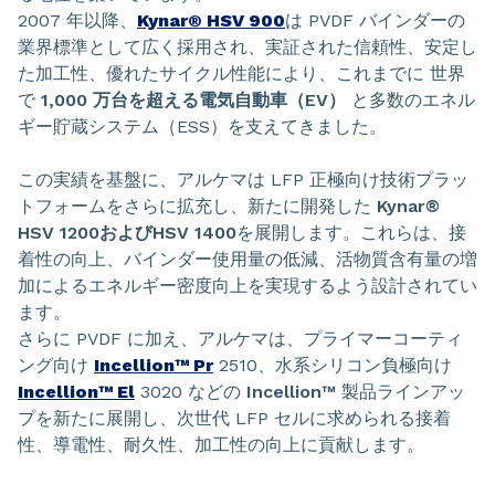
2007 年以降、
Kynar® HSV 900
は PVDF バインダーの
業界標準として広く採用され、実証された信頼性、安定し
た加工性、優れたサイクル性能により、これまでに 世界
で
1,000 万台を超える電気自動車（EV）
と多数のエネル
ギー貯蔵システム（ESS）を支えてきました。
この実績を基盤に、アルケマは LFP 正極向け技術プラッ
トフォームをさらに拡充し、新たに開発した
Kynar®
HSV 1200およびHSV 1400
を展開します。これらは、接
着性の向上、バインダー使用量の低減、活物質含有量の増
加によるエネルギー密度向上を実現するよう設計されてい
ます。
さらに PVDF に加え、アルケマは、プライマーコーティ
ング向け
Incellion™ Pr
2510、水系シリコン負極向け
Incellion™ El
3020 などの
Incellion™
製品ラインアッ
プを新たに展開し、次世代 LFP セルに求められる接着
性、導電性、耐久性、加工性の向上に貢献します。