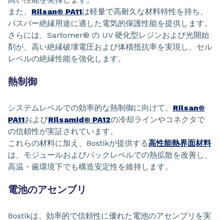
また、
Rilsan® PA11
は軽量で高耐久な材料特性を持ち、
バスバー絶縁用途に適した電気的保護性能を提供します。
さらには、Sartomer® の UV 硬化型レジンおよび光開始
剤が、高い絶縁破壊電圧および体積抵抗率を実現し、セル
レベルの絶縁性能を強化します。
熱制御
システムレベルでの効率的な熱制御に向けて、
Rilsan®
PA11
および
Rilsamid® PA12
の冷却ラインやコネクタで
の信頼性が実証されています。
これらの材料に加え、Bostikが提供する
高性能熱界面材料
は、モジュールおよびパックレベルでの熱拡散を改善し、
高温・厳環境下でも構造安定性を維持します。
電池のアセンブリ
Bostikは、効率的で信頼性に優れた電池のアセンブリを実