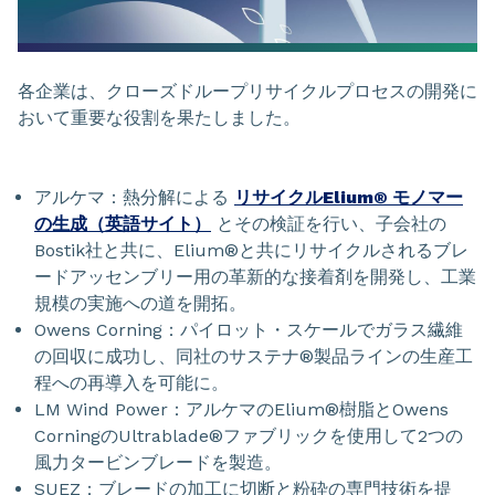
各企業は、クローズドループリサイクルプロセスの開発に
おいて重要な役割を果たしました。
アルケマ：熱分解による
リサイクルElium® モノマー
の生成（英語サイト）
とその検証を行い、子会社の
Bostik社と共に、Elium®と共にリサイクルされるブレ
ードアッセンブリー用の革新的な接着剤を開発し、工業
規模の実施への道を開拓。
Owens Corning：パイロット・スケールでガラス繊維
の回収に成功し、同社のサステナ®製品ラインの生産工
程への再導入を可能に。
LM Wind Power：アルケマのElium®樹脂とOwens
CorningのUltrablade®ファブリックを使用して2つの
風力タービンブレードを製造。
SUEZ：ブレードの加工に切断と粉砕の専門技術を提