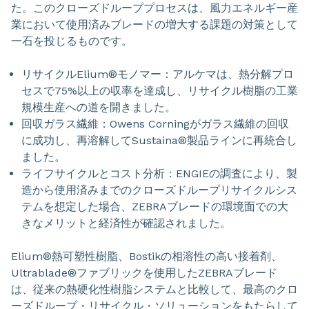
た。このクローズドループプロセスは、風力エネルギー産
業において使用済みブレードの増大する課題の対策として
一石を投じるものです。
リサイクルElium®モノマー：アルケマは、熱分解プロ
セスで75%以上の収率を達成し、リサイクル樹脂の工業
規模生産への道を開きました。
回収ガラス繊維：Owens Corningがガラス繊維の回収
に成功し、再溶解してSustaina®製品ラインに再統合し
ました。
ライフサイクルとコスト分析：ENGIEの調査により、製
造から使用済みまでのクローズドループリサイクルシス
テムを想定した場合、ZEBRAブレードの環境面での大
きなメリットと経済性が確認されました。
Elium®熱可塑性樹脂、Bostikの相溶性の高い接着剤、
Ultrablade®ファブリックを使用したZEBRAブレード
は、従来の熱硬化性樹脂システムと比較して、最高のクロ
ーズドループ・リサイクル・ソリューションをもたらして