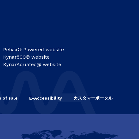
Pebax® Powered website
Kynar500® website
KynarAquatec@ website
 of sale
E-Accessibility
カスタマーポータル