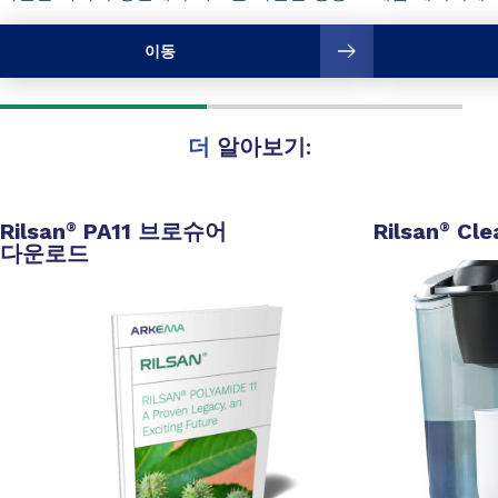
이동
더
알아보기:
Rilsan
PA11 브로슈어
Rilsan
Cle
®
®
다운로드