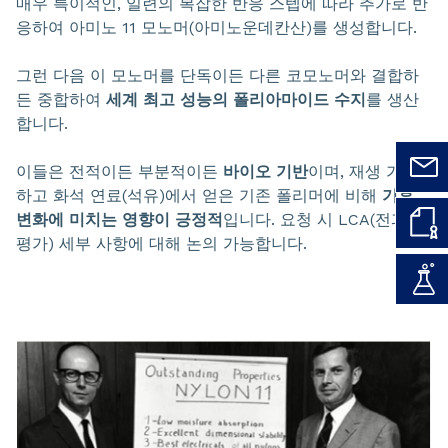
매우 특이적인, 일련의 복잡한 반응 스텝에 따라 추가로 반
응하여 아미노 11 모노머(아미노운데칸산)를 생성합니다.
그런 다음 이 모노머를 단독이든 다른 코모노머와 결합하
든 중합하여
세계 최고 성능의 폴리아마이드 수지
를 생산
합니다.
이들은 전적이든 부분적이든
바이오 기반
이며, 재생 가능
하고 화석 연료(석유)에서 얻은 기존 폴리머에 비해
기후
변화에 미치는 영향이 긍정적
입니다. 요청 시 LCA(전과정
평가) 세부 사항에 대해 논의 가능합니다.