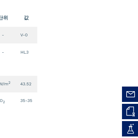
단위
값
-
V-0
-
HL3
2
W/m
43.52
O
35-35
2