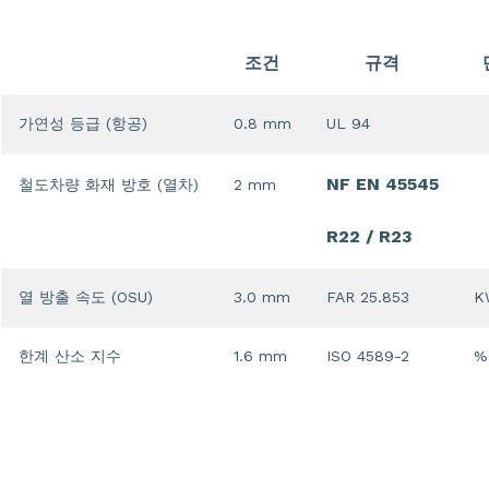
조건
규격
가연성 등급 (항공)
0.8 mm
UL 94
NF EN 45545
철도차량 화재 방호 (열차)
2 mm
R22 / R23
열 방출 속도 (OSU)
3.0 mm
FAR 25.853
K
한계 산소 지수
1.6 mm
ISO 4589-2
%