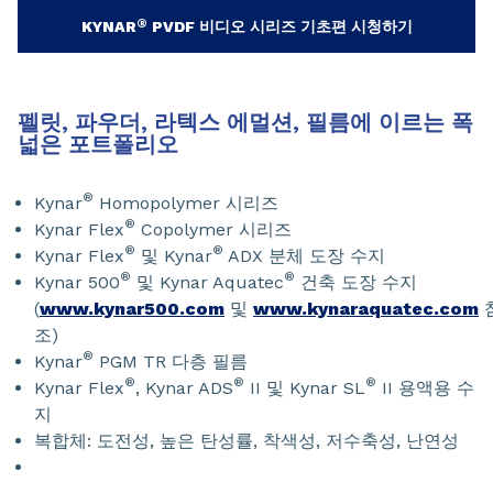
®
KYNAR
PVDF 비디오 시리즈 기초편 시청하기
펠릿, 파우더, 라텍스 에멀션, 필름에 이르는 폭
넓은 포트폴리오
®
Kynar
Homopolymer 시리즈
®
Kynar Flex
Copolymer 시리즈
®
®
Kynar Flex
및 Kynar
ADX 분체 도장 수지
®
®
Kynar 500
및 Kynar Aquatec
건축 도장 수지
(
www.kynar500.com
및
www.kynaraquatec.com
조)
®
Kynar
PGM TR 다층 필름
®
®
®
Kynar Flex
, Kynar ADS
II 및 Kynar SL
II 용액용 수
지
복합체: 도전성, 높은 탄성률, 착색성, 저수축성, 난연성