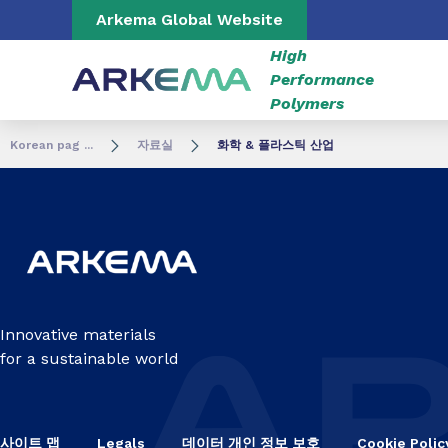
Go to content
Go to navigation
Go to search
Arkema Global Website
High
Performance
Polymers
Korean pag ...
자료실
화학 & 플라스틱 산업
Innovative materials
for a sustainable world
사이트 맵
Legals
데이터 개인 정보 보호
Cookie Polic