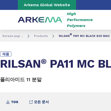
Go to content
Go to navigation
Go to search
Arkema Global Website
High
Performance
Polymers
®
Korean pag ...
Products
RILSAN
PA11 MC BLACK 820 MAC
제품
RILSAN
®
PA11 MC B
폴리아미드 11 분말
TDS
모든 문서