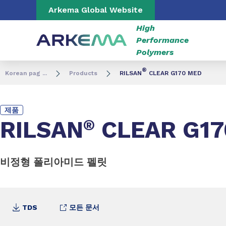
Go to content
Go to navigation
Go to search
Arkema Global Website
High
Performance
Polymers
®
Korean pag ...
Products
RILSAN
CLEAR G170 MED
제품
RILSAN
®
CLEAR G17
비정형 폴리아미드 펠릿
TDS
모든 문서