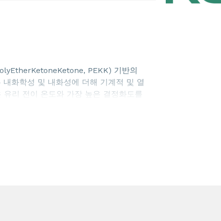
herKetoneKetone, PEKK) 기반의
 내화학성 및 내화성에 더해 기계적 및 열
은 유리 전이 온도와 가장 높은 결정화도를
최고의 인장 및 압축 강도를 갖습니다.
 KEPSTAN® 8001, 플로가 중간 정도인
 8003이 포함되는데, 이들은 모두 반제품,
혹은 복잡하고 벽이 얇은 부품의 사출 성형을
들어진 비충전 순수 PEKK 수지입니다.
 표준 포장에는 펠릿용 20 kg 박스와 플