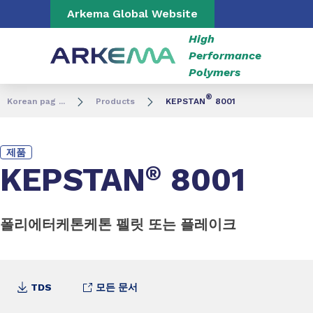
Go to content
Go to navigation
Go to search
Arkema Global Website
High
Performance
Polymers
®
Korean pag ...
Products
KEPSTAN
8001
제품
KEPSTAN
®
8001
폴리에터케톤케톤 펠릿 또는 플레이크
TDS
모든 문서