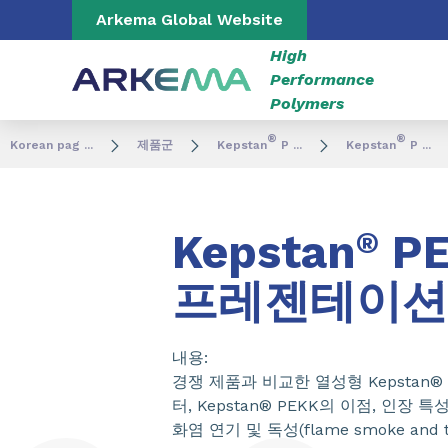
Go to content
Go to navigation
Go to search
Arkema Global Website
High
Performance
Polymers
®
®
Korean pag ...
제품군
Kepstan
P ...
Kepstan
P ...
Kepstan
®
P
프레젠테이션
내용:
경쟁 제품과 비교한 열성형 Kepstan®
터, Kepstan® PEKK의 이점, 인장 
화염 연기 및 독성(flame smoke and to