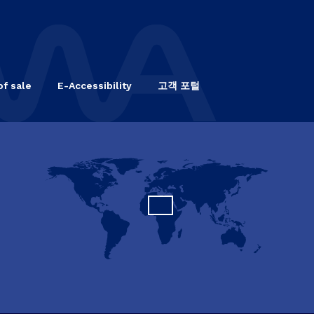
of sale
E-Accessibility
고객 포털