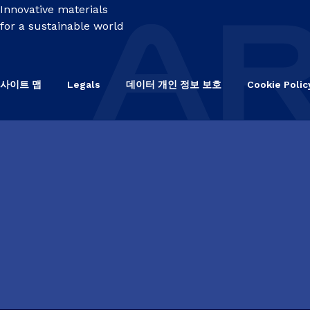
Innovative materials
for a sustainable world
사이트 맵
Legals
데이터 개인 정보 보호
Cookie Polic