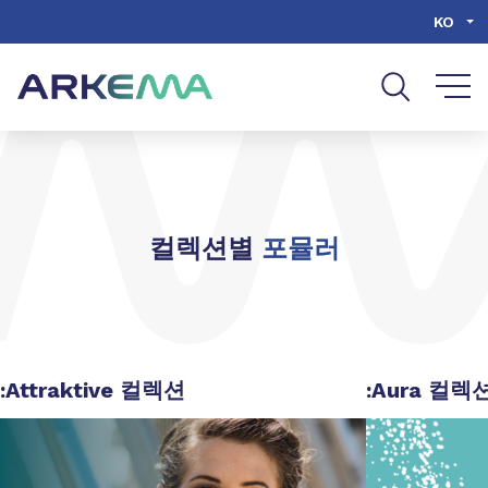
Go to content
Go to navigation
Go to search
KO
컬렉션별
포뮬러
:Attraktive 컬렉션
:Aura 컬렉